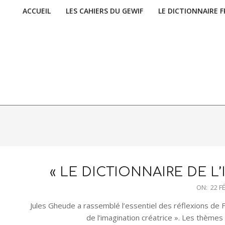
Skip
ACCUEIL
LES CAHIERS DU GEWIF
LE DICTIONNAIRE 
Primary
to
Navigation
content
Menu
« LE DICTIONNAIRE DE L
2020-
ON:
22 F
02-
Jules Gheude a rassemblé l’essentiel des réflexions de Fr
22
de l’imagination créatrice ». Les thème