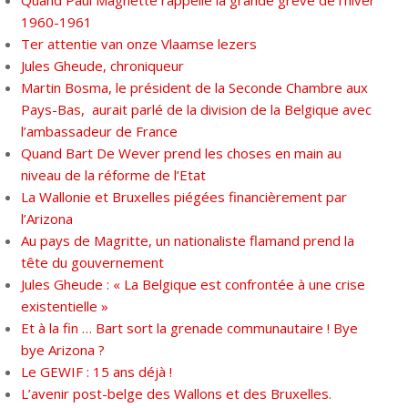
Quand Paul Magnette rappelle la grande grève de l’hiver
1960-1961
Ter attentie van onze Vlaamse lezers
Jules Gheude, chroniqueur
Martin Bosma, le président de la Seconde Chambre aux
Pays-Bas, aurait parlé de la division de la Belgique avec
l’ambassadeur de France
Quand Bart De Wever prend les choses en main au
niveau de la réforme de l’Etat
La Wallonie et Bruxelles piégées financièrement par
l’Arizona
Au pays de Magritte, un nationaliste flamand prend la
tête du gouvernement
Jules Gheude : « La Belgique est confrontée à une crise
existentielle »
Et à la fin … Bart sort la grenade communautaire ! Bye
bye Arizona ?
Le GEWIF : 15 ans déjà !
L’avenir post-belge des Wallons et des Bruxelles.