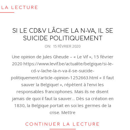
 LA LECTURE
SI LE CD&V LÂCHE LA N-VA, IL SE
SUICIDE POLITIQUEMENT
2020-
ON:
15 FÉVRIER 2020
02-
Une opinion de Jules Gheude – « Le Vif », 15 février
15
2020 https://www.levif.be/actualite/belgique/si-le-
cd-v-lache-la-n-va-il-se-suicide-
politiquement/article-opinion-1252663.html « Il faut
sauver la Belgique! », répètent à l’envi les
responsables francophones. Mais ils ne disent
jamais de quoi il faut la sauver… Dès sa création en
1830, la Belgique portait en soi les germes de la
crise. Mettre
CONTINUER LA LECTURE