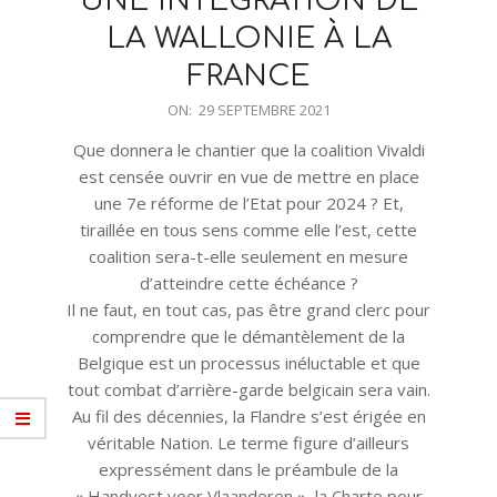
UNE INTÉGRATION DE
LA WALLONIE À LA
FRANCE
2021-
ON:
29 SEPTEMBRE 2021
09-
Que donnera le chantier que la coalition Vivaldi
29
est censée ouvrir en vue de mettre en place
une 7e réforme de l’Etat pour 2024 ? Et,
tiraillée en tous sens comme elle l’est, cette
coalition sera-t-elle seulement en mesure
d’atteindre cette échéance ?
Il ne faut, en tout cas, pas être grand clerc pour
comprendre que le démantèlement de la
Belgique est un processus inéluctable et que
tout combat d’arrière-garde belgicain sera vain.
Au fil des décennies, la Flandre s’est érigée en
véritable Nation. Le terme figure d’ailleurs
expressément dans le préambule de la
« Handvest voor Vlaanderen », la Charte pour