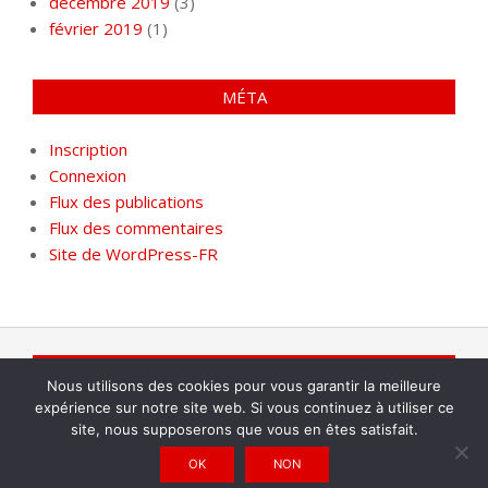
décembre 2019
(3)
février 2019
(1)
MÉTA
Inscription
Connexion
Flux des publications
Flux des commentaires
Site de WordPress-FR
INFO@GEWIF.NET
Nous utilisons des cookies pour vous garantir la meilleure
expérience sur notre site web. Si vous continuez à utiliser ce
Accueil
Les Cahiers du GEWIF
Le Dictionnaire
site, nous supposerons que vous en êtes satisfait.
François Perin
OK
NON