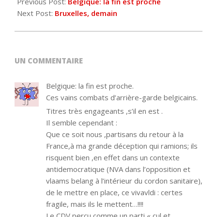
09-
Previous Post:
Belgique: la fin est proche
26
Next Post:
Bruxelles, demain
UN COMMENTAIRE
Belgique: la fin est proche.
Ces vains combats d’arrière-garde belgicains.
Titres très engageants ,s’il en est .
Il semble cependant :
Que ce soit nous ,partisans du retour à la
France,à ma grande déception qui ramions; ils
risquent bien ,en effet dans un contexte
antidemocratique (NVA dans l’opposition et
vlaams belang à l’intérieur du cordon sanitaire),
de le mettre en place, ce vivavldi : certes
fragile, mais ils le mettent…!!!!
Le CDV perçu comme un parti « cul et