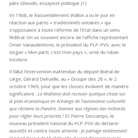
Jules Gheude, essayiste politique (1)
En 1968, le Rassemblement Wallon a vu le jour en
réaction aux partis « traditionnels unitaires » qui
s’opposaient à toute réforme de l’Etat dans un sens
fédéral. On se souvient encore de l’affiche représentant
Omer Vanaudenhove, le président du PLP-PVV, avec le
slogan « Mon parti, c’est mon pays », orné du ruban
tricolore.
Il fallut l’intervention inattendue du député libéral de
Liège, Gérard Delruelle, au « Groupe des 28 », le 2
octobre 1969, pour que les choses évoluent de manière
significative :
La Wallonie doit recevoir quelque chose sur
le plan économique en échange de l’autonomie culturelle
que réclame la Flandre. Donnez aux régions des milliards
pour régler leurs priorités !
Et Pierre Descamps, le
nouveau président national du PLP-PVV de déclarer
aussitôt et contre toute attente :
Je partage entièrement
le point de vue de M. Delruelle. Il vient d’exprimer ici la