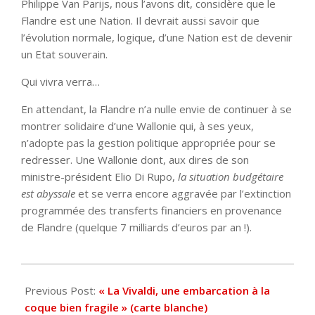
Philippe Van Parijs, nous l’avons dit, considère que le
Flandre est une Nation. Il devrait aussi savoir que
l’évolution normale, logique, d’une Nation est de devenir
un Etat souverain.
Qui vivra verra…
En attendant, la Flandre n’a nulle envie de continuer à se
montrer solidaire d’une Wallonie qui, à ses yeux,
n’adopte pas la gestion politique appropriée pour se
redresser. Une Wallonie dont, aux dires de son
ministre-président Elio Di Rupo,
la situation budgétaire
est abyssale
et se verra encore aggravée par l’extinction
programmée des transferts financiers en provenance
de Flandre (quelque 7 milliards d’euros par an !).
2021-
04-
Previous Post:
« La Vivaldi, une embarcation à la
23
coque bien fragile » (carte blanche)